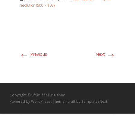
resolution (500 × 168)
←
→
Previous
Next
Copyright © บริษัท วีวัลย์เทค จำกัด
Powered by WordPress
, Theme
i-craft
by TemplatesNext.